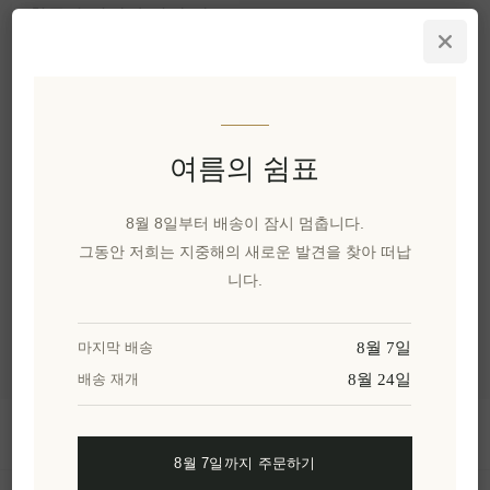
황동 손잡이가 달린 정
통 주석 안감 브리키, 커
피 애호가를 위한 고급
그리스 수공예 선물,
100% 순수 구리
EL1956
여름의 쉼표
₩97,998 세금 별도
8월 8일부터 배송이 잠시 멈춥니다.
카테고리
그동안 저희는 지중해의 새로운 발견을 찾아 떠납
니다.
인기 태그
8월 7일
마지막 배송
8월 24일
배송 재개
정보
8월 7일까지 주문하기