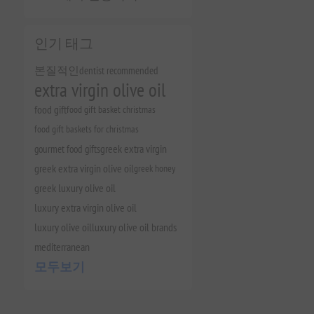
인기 태그
본질적인
dentist recommended
extra virgin olive oil
food gift
food gift basket christmas
food gift baskets for christmas
gourmet food gifts
greek extra virgin
greek extra virgin olive oil
greek honey
greek luxury olive oil
luxury extra virgin olive oil
luxury olive oil
luxury olive oil brands
mediterranean
모두보기