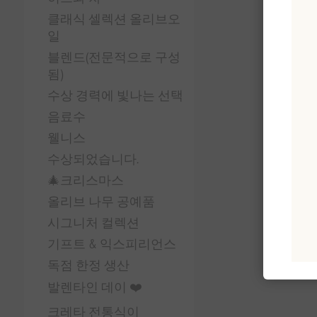
클래식 셀렉션 올리브오
일
블렌드(전문적으로 구성
됨)
수상 경력에 빛나는 선택
음료수
웰니스
수상되었습니다.
🎄크리스마스
올리브 나무 공예품
시그니처 컬렉션
기프트 & 익스피리언스
독점 한정 생산
발렌타인 데이 ❤️
크레타 전통식이