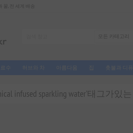
꿀, 전 세계 배송
음료수
허브와 차
아름다움
집
촛불과 디
tanical infused sparkling water'태그가