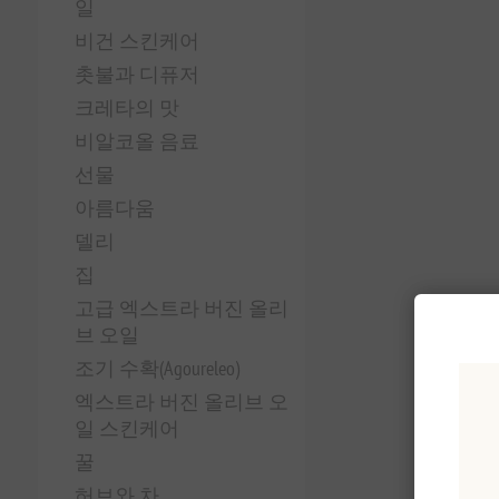
일
비건 스킨케어
촛불과 디퓨저
크레타의 맛
비알코올 음료
선물
아름다움
델리
집
고급 엑스트라 버진 올리
브 오일
조기 수확(Agoureleo)
엑스트라 버진 올리브 오
일 스킨케어
꿀
허브와 차