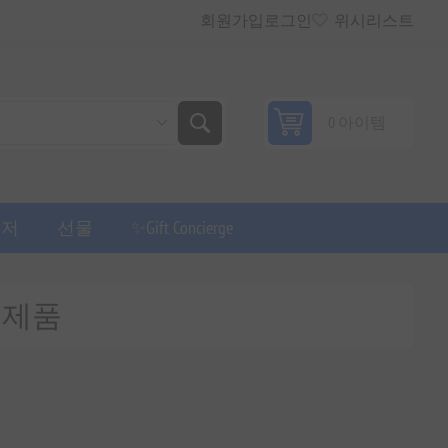
회원가입
로그인
위시리스트
0 아이템
퓨저
선물
✨Gift Concierge
있는 제품