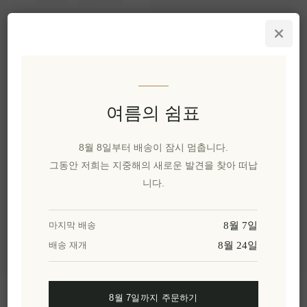
비타민 F 함유 바디 오일
100ml 키클로파스
EL1184
₩26,649 세금 별도
1 lt 당 ₩266,486과 같습니
여름의 쉼표
다.
8월 8일부터 배송이 잠시 멈춥니다.
그동안 저희는 지중해의 새로운 발견을 찾아 떠납
카테고리
니다.
인기 태그
8월 7일
마지막 배송
8월 24일
배송 재개
정보
8월 7일까지 주문하기