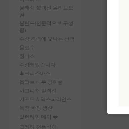
클래식 셀렉션 올리브오
일
블렌드(전문적으로 구성
됨)
수상 경력에 빛나는 선택
음료수
웰니스
수상되었습니다.
🎄크리스마스
올리브 나무 공예품
시그니처 컬렉션
기프트 & 익스피리언스
독점 한정 생산
발렌타인 데이 ❤️
크레타 전통식이