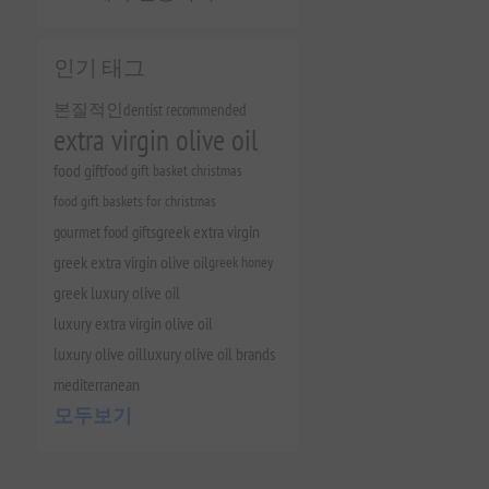
인기 태그
본질적인
dentist recommended
extra virgin olive oil
food gift
food gift basket christmas
food gift baskets for christmas
gourmet food gifts
greek extra virgin
greek extra virgin olive oil
greek honey
greek luxury olive oil
luxury extra virgin olive oil
luxury olive oil
luxury olive oil brands
mediterranean
모두보기