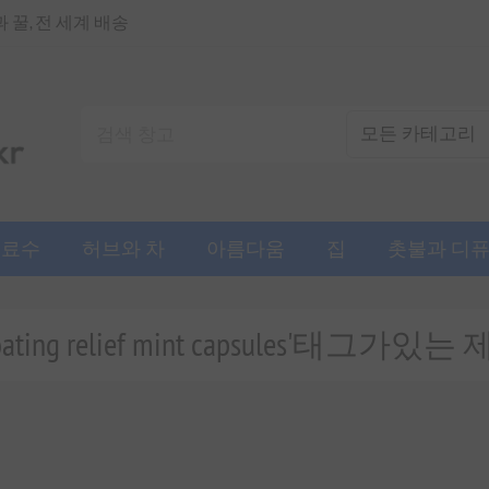
꿀, 전 세계 배송
음료수
허브와 차
아름다움
집
촛불과 디
loating relief mint capsules'태그가있는