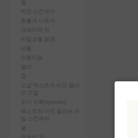
일
비건 스킨케어
촛불과 디퓨저
크레타의 맛
비알코올 음료
선물
아름다움
델리
집
고급 엑스트라 버진 올리
브 오일
조기 수확(Agoureleo)
엑스트라 버진 올리브 오
일 스킨케어
꿀
허브와 차