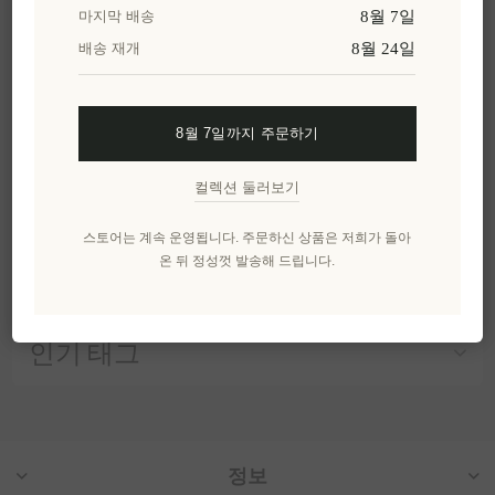
8월 7일
마지막 배송
바이오 발사믹 글레이
8월 24일
배송 재개
즈 무화과 & 레몬 V4Vita
200ml
EL1605
₩8,494 세금 별도
8월 7일까지 주문하기
1 lt 당 ₩42,466과 같습니
다.
컬렉션 둘러보기
스토어는 계속 운영됩니다. 주문하신 상품은 저희가 돌아
온 뒤 정성껏 발송해 드립니다.
카테고리
인기 태그
정보