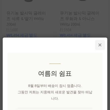
유기농 발사믹 글레이
유기농 발사믹 글레이
즈 석류 & 딸기 V4Vita
즈 무화과 & 아니스
200ml
V4Vita 200ml
EL1600
EL1604
₩8,494 세금 별도
₩8,494 세금 별도
1 lt 당 ₩42,466과 같습니
1 lt 당 ₩42,466과 같습니
다.
다.
여름의 쉼표
8월 8일부터 배송이 잠시 멈춥니다.
그동안 저희는 지중해의 새로운 발견을 찾아 떠납
니다.