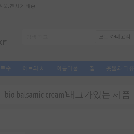
꿀, 전 세계 배송
음료수
허브와 차
아름다움
집
촛불과 디
'bio balsamic cream'태그가있는 제품