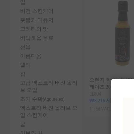
일
비건 스킨케어
촛불과 디퓨저
크레타의 맛
비알코올 음료
선물
아름다움
델리
집
오렌지 함유 발사믹 
고급 엑스트라 버진 올리
레이즈 200ml
브 오일
EL804
조기 수확(Agoureleo)
₩8,216 세금 별도
엑스트라 버진 올리브 오
1 lt 당 ₩41,078과 같
일 스킨케어
꿀
허브와 차