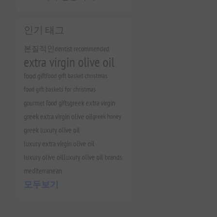
인기 태그
본질적인
dentist recommended
extra virgin olive oil
food gift
food gift basket christmas
food gift baskets for christmas
gourmet food gifts
greek extra virgin
greek extra virgin olive oil
greek honey
greek luxury olive oil
luxury extra virgin olive oil
luxury olive oil
luxury olive oil brands
mediterranean
모두보기