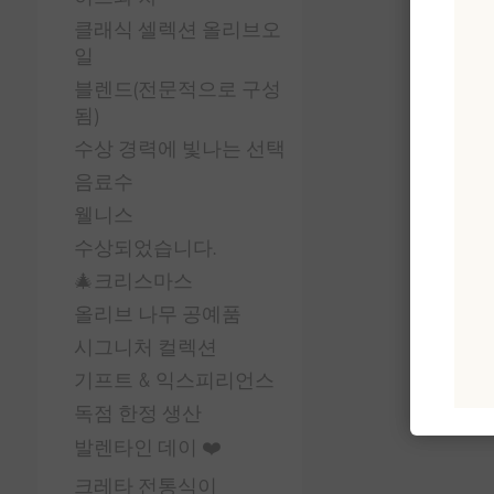
클래식 셀렉션 올리브오
일
블렌드(전문적으로 구성
됨)
수상 경력에 빛나는 선택
음료수
웰니스
수상되었습니다.
🎄크리스마스
올리브 나무 공예품
시그니처 컬렉션
기프트 & 익스피리언스
독점 한정 생산
발렌타인 데이 ❤️
크레타 전통식이