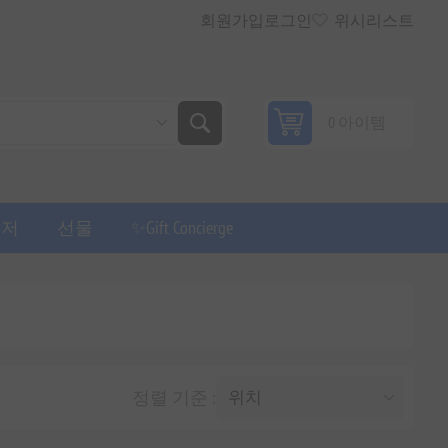
회원가입
로그인
위시리스트
0 아이템
퓨저
선물
✨Gift Concierge
정렬 기준 :