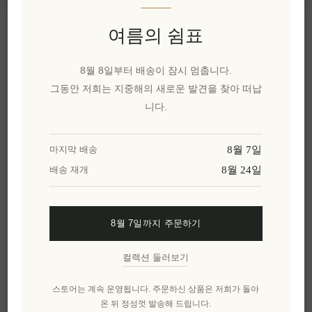
여름의 쉼표
정보
8월 8일부터 배송이 잠시 멈춥니다.
내 계정
그동안 저희는 지중해의 새로운 발견을 찾아 떠납
니다.
고객 서비스
8월 7일
마지막 배송
8월 24일
배송 재개
뉴스 레터
8월 7일까지 주문하기
구독하기
수신 거부
컬렉션 둘러보기
엘레니아나를 더 알아보세요.
스토어는 계속 운영됩니다. 주문하신 상품은 저희가 돌아
온 뒤 정성껏 발송해 드립니다.