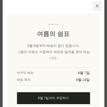
칼리메라 프리미엄 수
제 선물 – 진정한 그리스
의 럭셔리
EL1896
₩114,168 세금 별도
여름의 쉼표
카테고리
8월 8일부터 배송이 잠시 멈춥니다.
그동안 저희는 지중해의 새로운 발견을 찾아 떠납
인기 태그
니다.
8월 7일
마지막 배송
8월 24일
배송 재개
정보
8월 7일까지 주문하기
내 계정