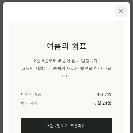
황동 손잡이가 달린 정
통 주석 안감 브리키, 커
피 애호가를 위한 고급
그리스 수공예 선물,
100% 순수 구리
EL1956
여름의 쉼표
₩98,586 세금 별도
8월 8일부터 배송이 잠시 멈춥니다.
카테고리
그동안 저희는 지중해의 새로운 발견을 찾아 떠납
니다.
인기 태그
8월 7일
마지막 배송
8월 24일
배송 재개
정보
8월 7일까지 주문하기