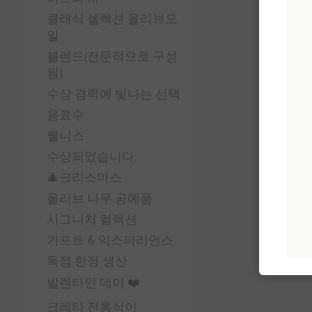
클래식 셀렉션 올리브오
일
블렌드(전문적으로 구성
됨)
수상 경력에 빛나는 선택
음료수
웰니스
수상되었습니다.
🎄크리스마스
올리브 나무 공예품
시그니처 컬렉션
기프트 & 익스피리언스
독점 한정 생산
발렌타인 데이 ❤️
크레타 전통식이