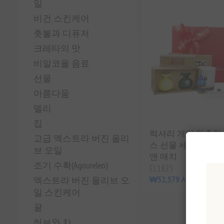
일
비건 스킨케어
촛불과 디퓨저
크레타의 맛
비알코올 음료
선물
아름다움
델리
집
럭셔리 개인 맞춤형
고급 엑스트라 버진 올리
스 선물 세트 - 그리
브 오일
앤 매치
조기 수확(Agoureleo)
EL1823
₩52,579 세금 별도
엑스트라 버진 올리브 오
일 스킨케어
꿀
허브와 차