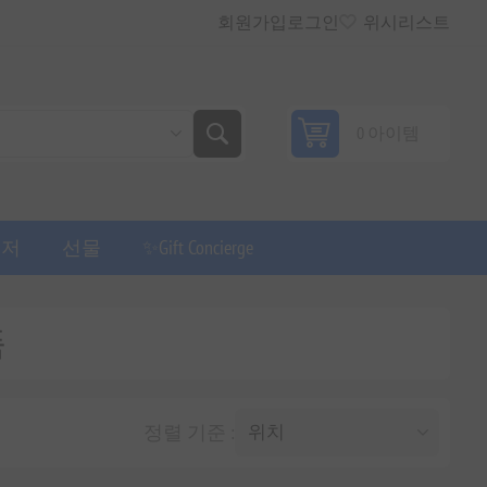
회원가입
로그인
위시리스트
0 아이템
퓨저
선물
✨Gift Concierge
품
정렬 기준 :