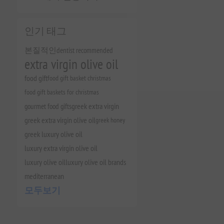
인기 태그
본질적인
dentist recommended
extra virgin olive oil
food gift
food gift basket christmas
food gift baskets for christmas
gourmet food gifts
greek extra virgin
greek extra virgin olive oil
greek honey
greek luxury olive oil
luxury extra virgin olive oil
luxury olive oil
luxury olive oil brands
mediterranean
모두보기