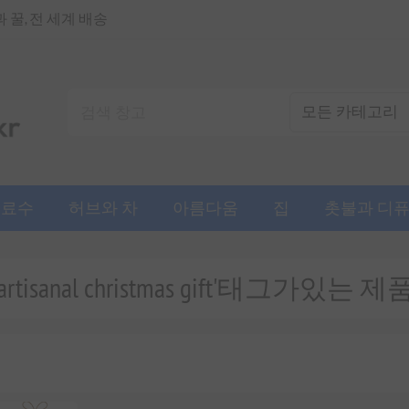
꿀, 전 세계 배송
음료수
허브와 차
아름다움
집
촛불과 디
'artisanal christmas gift'태그가있는 제