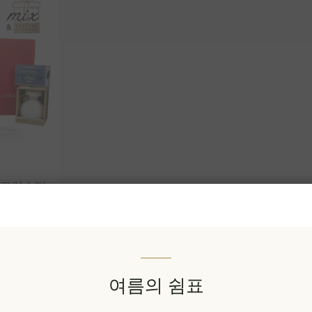
 크리스마
스풍 믹스
여름의 쉼표