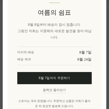
여름의 쉼표
정보
8월 8일부터 배송이 잠시 멈춥니다.
내 계정
그동안 저희는 지중해의 새로운 발견을 찾아 떠납
니다.
고객 서비스
8월 7일
마지막 배송
8월 24일
배송 재개
뉴스 레터
8월 7일까지 주문하기
구독하기
수신 거부
컬렉션 둘러보기
엘레니아나를 더 알아보세요.
스토어는 계속 운영됩니다. 주문하신 상품은 저희가 돌아
온 뒤 정성껏 발송해 드립니다.