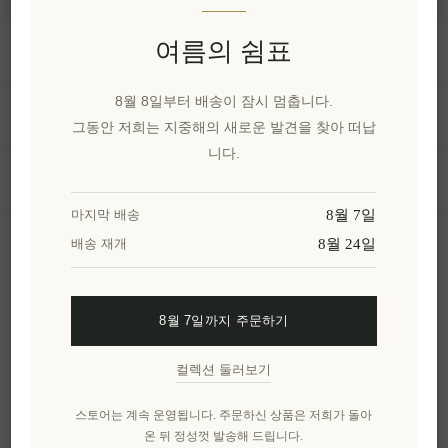
여름의 쉼표
정보
8월 8일부터 배송이 잠시 멈춥니다.
내 계정
그동안 저희는 지중해의 새로운 발견을 찾아 떠납
니다.
고객 서비스
8월 7일
마지막 배송
8월 24일
배송 재개
뉴스 레터
8월 7일까지 주문하기
구독하기
수신 거부
컬렉션 둘러보기
엘레니아나를 더 알아보세요.
스토어는 계속 운영됩니다. 주문하신 상품은 저희가 돌아
온 뒤 정성껏 발송해 드립니다.