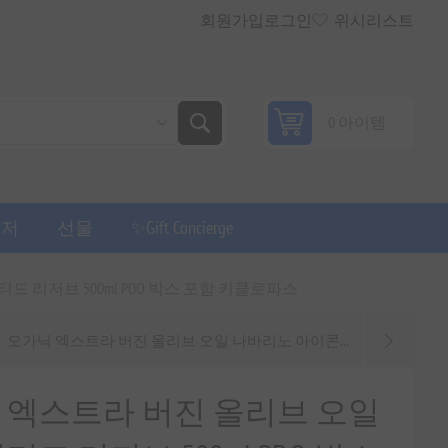
회원가입
로그인
위시리스트
0 아이템
퓨저
선물
✨Gift Concierge
리저브 500ml PDO 박스 포함 키클로파스
오가닉 엑스트라 버진 올리브 오일 나바리노 아이콘...
 엑스트라 버진 올리브 오일