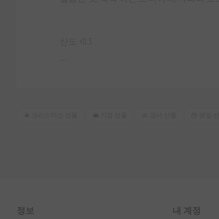
산도 <0.3
```
🎄 크리스마스 선물
💼 기업 선물
🙏 감사 선물
🎂 생일 
정보
내 계정