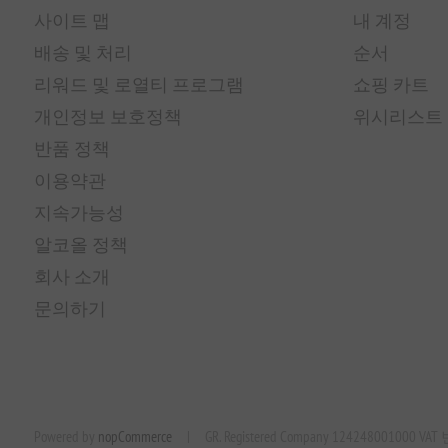
사이트 맵
내 계정
배송 및 처리
순서
리워드 및 로열티 프로그램
쇼핑 카트
개인정보 보호정책
위시리스트
반품 정책
이용약관
지속가능성
알코올 정책
회사 소개
문의하기
Powered by
nopCommerce
|
GR. Registered Company 124248001000 VA