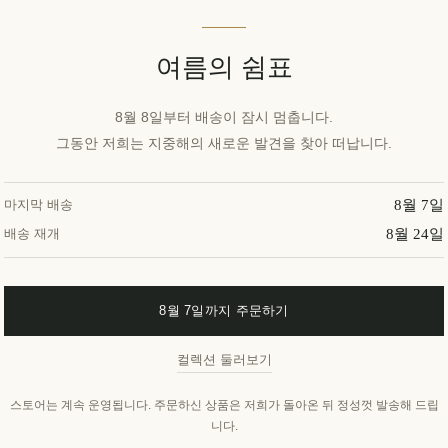
장바구에 담기
여름의 쉼표
이 특별한 선물을 공유해보세요
8월 8일부터 배송이 잠시 멈춥니다.
그동안 저희는 지중해의 새로운 발견을 찾아 떠납니다.
8월 7일
마지막 배송
위시리스트에 추가
친구
8월 24일
배송 재개
8월 7일까지 주문하기
유효성:
재고 있음
컬렉션 둘러보기
배달 날짜:
2~8일
스토어는 계속 운영됩니다. 주문하신 상품은 저희가 돌아온 뒤 정성껏 발송해 드립
니다.