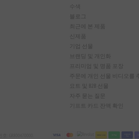
수색
블로그
최근에 본 제품
신제품
기업 선물
브랜딩 및 개인화
프리미엄 및 명품 포장
주문에 개인 선물 비디오를
요트 및 B2B 선물
자주 묻는 질문
기프트 카드 잔액 확인
T 번호: GR800470000.
SAMSUNG
kakao pay
N Pay
s
Pay