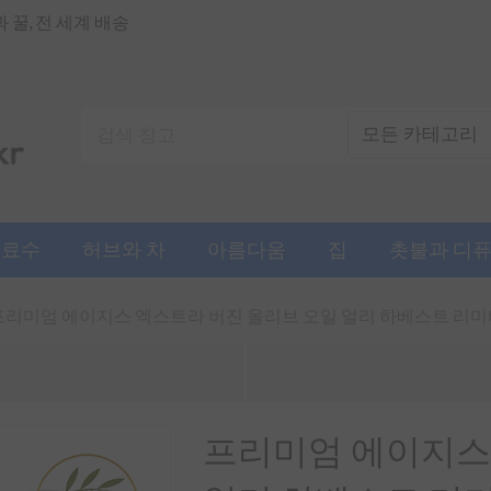
꿀, 전 세계 배송
음료수
허브와 차
아름다움
집
촛불과 디
프리미엄 에이지스 엑스트라 버진 올리브 오일 얼리 하베스트 리미티드 
프리미엄 에이지스