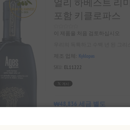
얼리 하베스트 리미티
포함 키클로파스
이 제품을 처음 검토하십시오
우리의 독특하고 수백 년 된 그
제조 업체:
Kyklopas
SKU:
EL11222
₩48,836 세금 별도
1 lt 당 ₩97,672과 같습니다.
지난 30일 동안의 최저가: ₩48,83