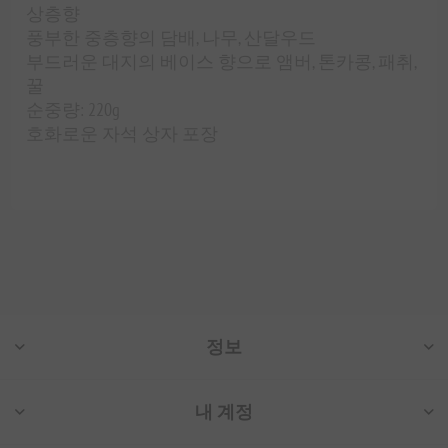
상층향
풍부한 중층향의 담배, 나무, 산달우드
부드러운 대지의 베이스 향으로 앰버, 톤카콩, 패취,
꿀
순중량: 220g
호화로운 자석 상자 포장
정보
내 계정