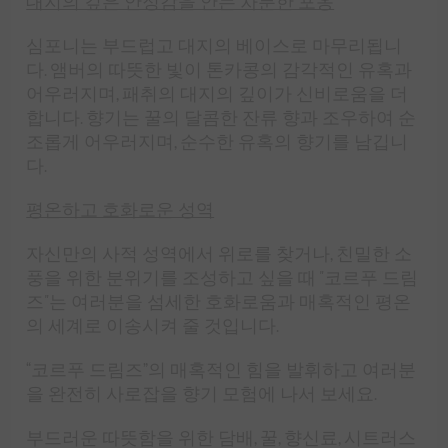
대지의 깊은 안정감을 안는 차분한 포옹
심포니는 부드럽고 대지의 베이스로 마무리됩니
다. 앰버의 따뜻한 빛이 톤카콩의 감각적인 유혹과
어우러지며, 패취의 대지의 깊이가 신비로움을 더
합니다. 향기는 꿀의 달콤한 잔류 향과 조우하여 순
조롭게 어우러지며, 순수한 유혹의 향기를 남깁니
다.
평온하고 호화로운 성역
자신만의 사적 성역에서 위로를 찾거나, 친밀한 소
풍을 위한 분위기를 조성하고 싶을 때 "코르푸 드림
즈"는 여러분을 섬세한 호화로움과 매혹적인 평온
의 세계로 이송시켜 줄 것입니다.
“코르푸 드림즈”의 매혹적인 힘을 발휘하고 여러분
을 완전히 사로잡을 향기 모험에 나서 보세요.
부드러운 따뜻함을 위한 담배, 꿀, 향신료, 시트러스