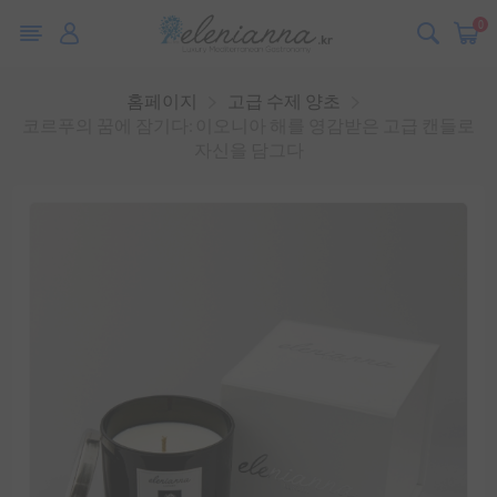
0
홈페이지
고급 수제 양초
코르푸의 꿈에 잠기다: 이오니아 해를 영감받은 고급 캔들로
자신을 담그다