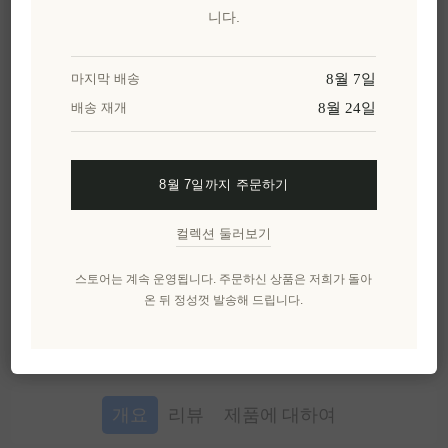
니다.
이 특별한 선물을 공유해보세요
8월 7일
마지막 배송
8월 24일
배송 재개
카카오톡으로 공유
8월 7일까지 주문하기
위시리스트에 추가
컬렉션 둘러보기
친구에게 이메일 보내기
스토어는 계속 운영됩니다. 주문하신 상품은 저희가 돌아
유효성:
재고 있음
온 뒤 정성껏 발송해 드립니다.
배달 날짜:
2~8일
개요
리뷰
제품에 대하여