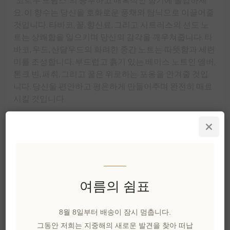
요. 이 향수는 당신을 호화로운 풍채와 탐닉으로 이끌어줄
것입니다. 타바코, 꿀, 향신료, 그리고 시트러스의 선도 노
트는 상쾌함을 일으키며 당신의 감각을 깨우쳐줍니다. 타
바코, 우드, 산달우드의 화려한 중간 노트는 따뜻함과 세련
미를 조성합니다. 부드럽고 흙기 있는 베이스 노트인 앰버,
톤크 빈, 패취, 그리고 꿀은 위로하는 포옹을 안겨줄 것입
니다. 당신을 편안하고 평온하게 만들어주며 완전히 매료
시킬 것입니다.
제조 업체:
elenianna S.M.P.C
SKU:
EL1715
여름의 쉼표
₩0 세금 별도
8월 8일부터 배송이 잠시 멈춥니다.
그동안 저희는 지중해의 새로운 발견을 찾아 떠납
장바구에 담기