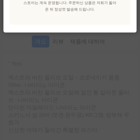
스토어는 계속 운영됩니다. 주문하신 상품은 저희가 돌아
온 뒤 정성껏 발송해 드립니다.
친구에게 이메일 보내기
개요
리뷰
제품에 대하여
```html
엑스트라 버진 올리브 오일 – 코로네이키 품종
500ml - 나바리노 아이콘
엑스트라 버진 올리브 오일에 절인 통 칼라몬 올리
브 - 나바리노 아이콘
만다린 마멀레이드 나바리노 아이콘
스키노사 섬 파바 (쪼갠 완두콩), 400그램, 방부제 무
첨가
신선한 야채가 들어간 특별한 파스타