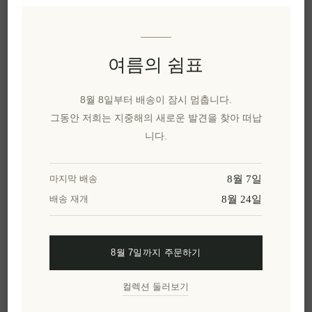
제조 업체:
elenianna S.M.P.C
SKU:
EL1470
여름의 쉼표
8월 8일부터 배송이 잠시 멈춥니다.
그동안 저희는 지중해의 새로운 발견을 찾아 떠납
가격 책정 요청
니다.
장바구에 담기
8월 7일
마지막 배송
8월 24일
배송 재개
이 특별한 선물을 공유해보세요
카카오톡으로 공유
8월 7일까지 주문하기
컬렉션 둘러보기
위시리스트에 추가