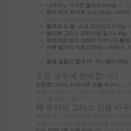
나바리노 아이콘 올리브 (190g):
최고의
페타 치즈 토마토 소스 (360g) - 나바
타나 피자 토핑에 이상적입니다.
플뢰르 드 셀 - 소금 오디세이 (150g):
에
멀티팩 그리스 프리미엄 꿀 (3 x 40g) -
프리미엄 장인 크레타 치쿠디아 블렌드 (3
석류 발사믹 식초 (250ml) - 나바리노
다.
꿀을 곁들인 참깨 바 - 파스텔리 (40g)
모든 경우에 완벽합니다
진정한 그리스 자작나무 선물 바구니
는 다
처 등 이 바구니는 그리스의 정신을 담고 
한 선물 선택이 됩니다.
왜 우리의 그리스 선물 바구
우리는 최고의 제품만을 제공하는 데 자부
장합니다. 유기농 및 장인 제품을 조달하
리스 자작나무 선물 바구니
를 선택해야 하