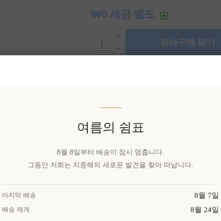
₩0 세금 별도
장바구에 담기
이 특별한 선물을 공유해보세요
여름의 쉼표
위시리스트에 추가
친구
8월 8일부터 배송이 잠시 멈춥니다.
그동안 저희는 지중해의 새로운 발견을 찾아 떠납니다.
배달 날짜:
2~8일
8월 7일
마지막 배송
8월 24일
배송 재개