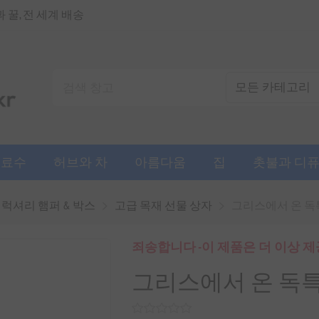
꿀, 전 세계 배송
음료수
허브와 차
아름다움
집
촛불과 디
럭셔리 햄퍼 & 박스
고급 목재 선물 상자
그리스에서 온 독
죄송합니다 -이 제품은 더 이상 
그리스에서 온 독특