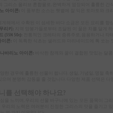
 그리스 올리브 혼합물로, 완벽하게 염장되어 훌륭한 간
리노 아이콘:
이 풍부한 소스는 햇볕에 잘 익은 토마토와 크
게해에서 수확된 이 섬세한 바다 소금은 모든 요리를 향
 무리키:
지역 양봉가들로부터 조달된 이 꿀은 차를 달게 
5N 50c):
전통적인 크레타의 증류주로, 음용하거나 칵
 아이콘:
이 독특한 식초는 샐러드와 마리네이드에 톡 쏘는 
 - 나바리노 아이콘:
바삭한 참깨와 꿀이 결합된 맛있는 달콤
양한 경우에 훌륭한 선물이 됩니다. 생일, 기념일, 명절 축
있으며 분명히 감동을 줄 것입니다. 다양한 제품 선택은 
니를 선택해야 하나요?
심을 느끼며, 우리의 선물 바구니에 있는 모든 품목이 그
는 우리의 노력은 여러분이 진정한 그리스의 맛을 즐기고 
는 몇 가지 이유입니다: