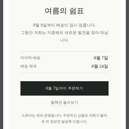
여름의 쉼표
홀리스톤 울트라 프리
올리테아 프리미엄 고
8월 8일부터 배송이 잠시 멈춥니다.
미엄 고함량 페놀 엑스
폴리페놀 엑스트라 버
그동안 저희는 지중해의 새로운 발견을 찾아 떠납
트라 버진 올리브 오일 -
진 올리브 오일 – 500ml
니다.
로도스 올리브 오일 | 여
코르푸 리아놀리아 | 수
과하지 않은, 폴리페놀
상 경력에 빛나는 그리
이 풍부한 의료 등급 그
스산 유기농 엑스트라
8월 7일
마지막 배송
리스산 엑스트라 버진
버진 올리브 오일, 냉압
8월 24일
배송 재개
올리브 오일, 500ml
착 방식, 건강 효능 인증
EL1565
EL1285
₩71,376 세금 별도
₩68,599 세금 별도
8월 7일까지 주문하기
1 lt 당 ₩142,751과 같습니
1 lt 당 ₩137,198과 같습니
다.
다.
컬렉션 둘러보기
스토어는 계속 운영됩니다. 주문하신 상품은 저희가 돌아
온 뒤 정성껏 발송해 드립니다.