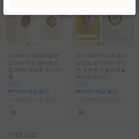
더 거버너 프리미엄 엑
더 거버너 무여과 올리
스트라 버진 올리브오
브오일 프리미엄 에디
일 500ml 코르푸 조기수
션 코르푸 고폴리페놀
확
엑스트라버진
EL325
EL332
₩57,656 세금 별도
₩48,999 세금 별도
1 lt 당 ₩115,311과 같습니
1 lt 당 ₩97,998과 같습니
다.
다.
카테고리