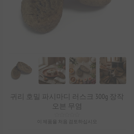
귀리 호밀 파시마디 러스크 300g 장작
오븐 무염
이 제품을 처음 검토하십시오