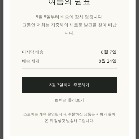
여름의 쉼표
이 특별한 선물을 공유해보세요
카카오톡으로 공유
8월 8일부터 배송이 잠시 멈춥니다.
그동안 저희는 지중해의 새로운 발견을 찾아 떠납
니다.
위시리스트에 추가
8월 7일
마지막 배송
친구에게 이메일 보내기
8월 24일
배송 재개
배달 날짜:
2~8일
8월 7일까지 주문하기
개요
리뷰
제품에 대하여
컬렉션 둘러보기
스토어는 계속 운영됩니다. 주문하신 상품은 저희가 돌아
제품 특징
온 뒤 정성껏 발송해 드립니다.
전통 장작 오븐에서 정성껏 구워낸
귀리 호밀 파시
마디 러스크
는 그리스 크레타 섬의 전통 방식 그대