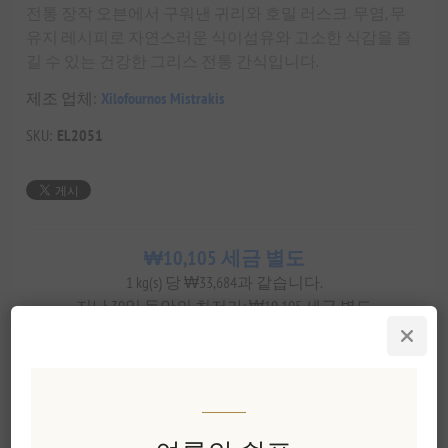
전통 장작 오븐에서 구워낸 귀리와 호밀 러스크. 무염, 무
유지 레시피로 자연스러운 식이섬유와 고소한 식감을 즐
길 수 있는 건강한 그리스 전통 간식입니다.
제조 업체:
Xilofournos Mistrakis
SKU:
EL2051
₩10,105 세금 별도
1 kg(s) 당 ₩33,684과 같습니다.
지난 30일 동안의 최저가: ₩10,105 세금 별도
장바구에 담기