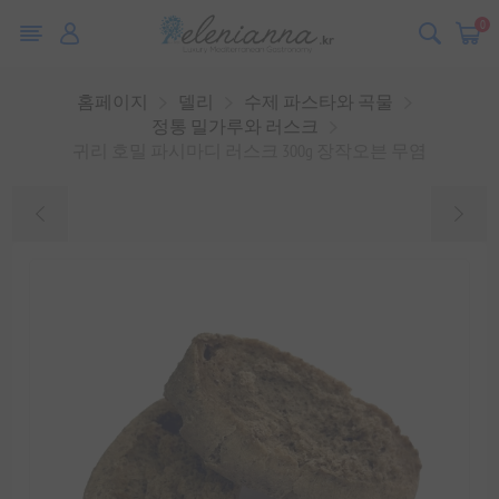
0
홈페이지
델리
수제 파스타와 곡물
정통 밀가루와 러스크
귀리 호밀 파시마디 러스크 300g 장작오븐 무염