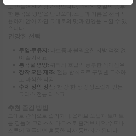
로 만들어진 건강 간식입니다. 귀리와 호밀의 풍부
한 통곡물 영양을 담았으며, 소금과 기름을 전혀 사
용하지 않아 자연 그대로의 맛과 영양을 느낄 수 있
습니다.
건강한 선택
무염·무유지:
나트륨과 불필요한 지방 걱정 없
이 즐기세요
통곡물 영양:
귀리와 호밀의 풍부한 식이섬유
장작 오븐 제조:
전통 방식으로 구워낸 고소하
고 바삭한 식감
수제 장인 정신:
한 장 한 장 정성스럽게 만든
그리스 전통 러스크
추천 즐김 방법
그대로 간식으로 즐기거나, 올리브 오일과 토마토
를 곁들여 그리스식 다코스로 즐겨보세요. 수프나
스튜에 곁들이면 훌륭한 식사 동반자가 됩니다.