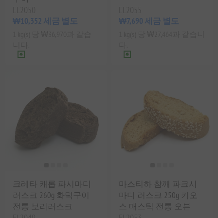
EL2050
EL2055
₩10,352 세금 별도
₩7,690 세금 별도
1 kg(s) 당 ₩36,970과 같습
1 kg(s) 당 ₩27,464과 같습니
니다.
다.
크레타 캐롭 파시마디
마스티하 참깨 파크시
러스크 260g 화덕구이
마디 러스크 250g 키오
전통 보리러스크
스 매스틱 전통 오븐
EL2049
EL2053