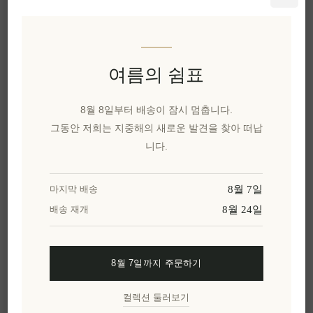
이 특별한 선물을 공유해보세요
카카오톡으로 공유
여름의 쉼표
8월 8일부터 배송이 잠시 멈춥니다.
위시리스트에 추가
그동안 저희는 지중해의 새로운 발견을 찾아 떠납
니다.
친구에게 이메일 보내기
8월 7일
마지막 배송
유효성:
5 재고 있음
8월 24일
배송 재개
배달 날짜:
2~8일
8월 7일까지 주문하기
개요
리뷰
제품에 대하여
컬렉션 둘러보기