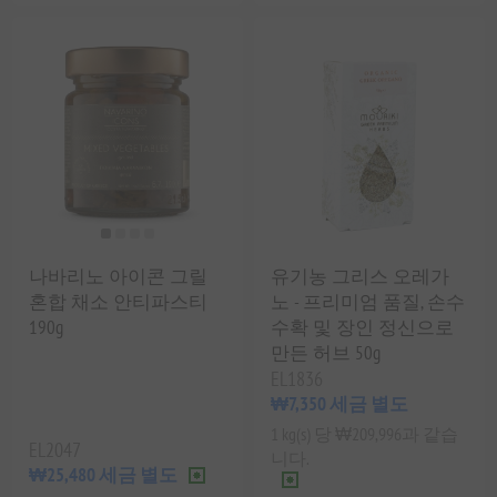
나바리노 아이콘 그릴
유기농 그리스 오레가
혼합 채소 안티파스티
노 - 프리미엄 품질, 손수
190g
수확 및 장인 정신으로
만든 허브 50g
EL1836
₩7,350 세금 별도
1 kg(s) 당 ₩209,996과 같습
EL2047
니다.
₩25,480 세금 별도