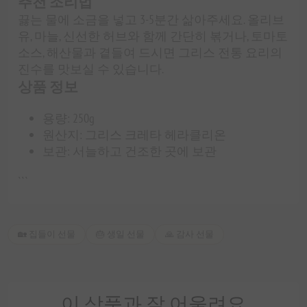
추천 조리법
끓는 물에 소금을 넣고 3-5분간 삶아주세요. 올리브
유, 마늘, 신선한 허브와 함께 간단히 볶거나, 토마토
소스, 해산물과 곁들여 드시면 그리스 전통 요리의
진수를 맛보실 수 있습니다.
상품 정보
용량: 250g
원산지: 그리스 크레타 헤라클리온
보관: 서늘하고 건조한 곳에 보관
```
🏡 집들이 선물
🎂 생일 선물
🙏 감사 선물
이 상품과 잘 어울려요