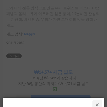
크레타의 전통 방식으로 만든 수제 트위스트 파스타. 야생
페넬과 올리브유가 어우러진 깊은 풍미, 3-5분이면 완성되
는 간편함. 비건 인증, 무첨가 자연 그대로의 맛을 경험하
세요.
제조 업체:
Maggiri
SKU:
EL2089
₩14,374 세금 별도
1 kg(s) 당 ₩57,493과 같습니다.
지난 30일 동안의 최저가: ₩14,374 세금 별도
장바구에 담기