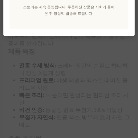
크레타 섬의 전통이 담긴 수제 파스타
스토어는 계속 운영됩니다. 주문하신 상품은 저희가 돌아
마지리 스트리프타리아는 그리스 헤라클리온에서
온 뒤 정성껏 발송해 드립니다.
전통 방식으로 손으로 직접 빚어 만든 트위스트 파
스타입니다. 야생 페넬의 은은한 향과 크레타산 올
리브유가 반죽에 깊이 스며들어 독특하고 풍부한
풍미를 선사합니다.
제품 특징
전통 수제 방식:
크레타 장인의 손길로 하나하
나 정성스럽게 성형
프리미엄 원료:
야생 페넬과 엑스트라 버진 올
리브유 사용
빠른 조리:
3-5분이면 완성되는 편리한 조리 시
간
비건 인증:
동물성 원료 무첨가, 100% 식물성
무첨가 자연식:
인공 색소, 방부제 없이 자연 그
대로