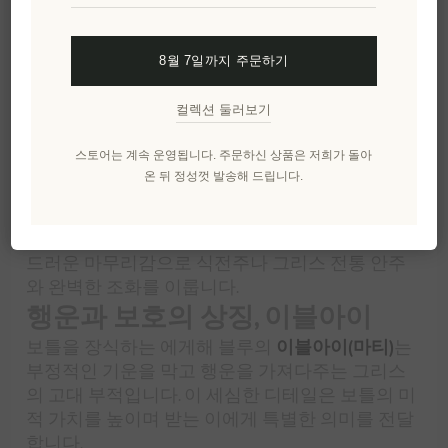
의 분위기를 담은
그리스 우조 미니 보틀
입니다.
50ml 용량의 정교한 보틀에는 전통적인 아니스 증
류주와 함께 그리스 문화유산이 고스란히 담겨 있
8월 7일까지 주문하기
습니다.
정통 그리스 증류 방식
컬렉션 둘러보기
전통 방식으로 증류된 이 우조는 아니스와 다양한
스토어는 계속 운영됩니다. 주문하신 상품은 저희가 돌아
향신료의 순수한 맛을 선사합니다. 물이나 얼음과
온 뒤 정성껏 발송해 드립니다.
섞으면 투명한 액체가 유백색으로 변하는 독특한
'우조 효과'를 경험할 수 있습니다. 이는 고품질 에
센셜 오일의 높은 함량을 증명하는 현상입니다. 부
드러운 마무리감으로 식전주나 그리스 전통 안주
와 완벽한 조화를 이룹니다.
행운과 보호의 상징, 이블아이
보틀을 장식하는 에게해 블루의
이블아이(마티)
는
부정적인 기운을 막고 행운을 가져다주는 그리스
의 고대 부적입니다. 이 세심한 디테일은 보틀의 미
적 가치를 높이며 받는 이에게 특별한 의미를 전달
합니다.