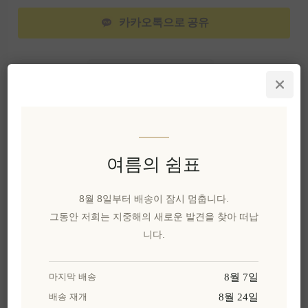
카카오톡으로 공유
위시리스트에 추가
친구에게 이메일 보내기
유효성:
재고 있음
여름의 쉼표
배달 날짜:
2~8일
8월 8일부터 배송이 잠시 멈춥니다.
그동안 저희는 지중해의 새로운 발견을 찾아 떠납
개요
리뷰
제품에 대하여
니다.
그리스의 영혼을 담은 우조
8월 7일
마지막 배송
에게해의 푸른 하늘과 햇살 가득한 그리스 선술집
8월 24일
배송 재개