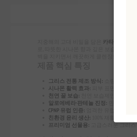
지중해의 고대 비밀을 담은
카타리아 천연
로, 따뜻한 시나몬 향과 깊은 보습을 선사
벽을 지키면서 깨끗하게 클렌징합니다.
제품 핵심 특징
그리스 전통 제조 방식:
소량 수제 생
시나몬 활력 효과:
피부 표면 순환을 
천연 꿀 보습:
천연 보습제인 꿀 성분
알로에베라·판테놀 진정:
민감한 피부
CPNP 유럽 인증:
엄격한 유럽 화장품 
친환경 윤리 생산:
100% 재활용 가능
프리미엄 선물용:
고급스러운 그리스 