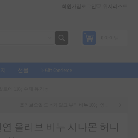
회원가입
로그인
위시리스트
0 아이템
퓨저
선물
✨Gift Concierge
로에 110g 수제 유기농
올리브오일 도너키 밀크 뷰티 비누 100g - 영...
연 올리브 비누 시나몬 허니