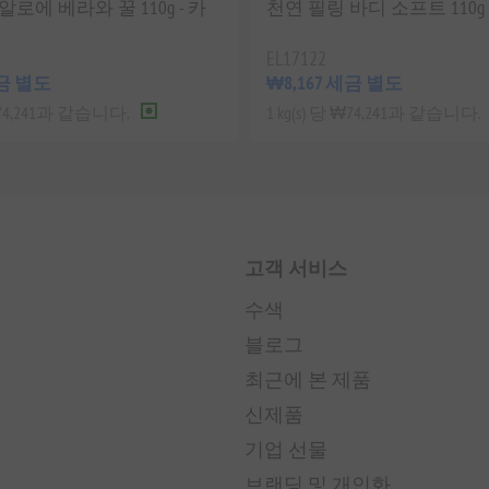
알로에 베라와 꿀 110g - 카
천연 필링 바디 소프트 110g
EL17122
세금 별도
₩8,167 세금 별도
 ₩74,241과 같습니다.
1 kg(s) 당 ₩74,241과 같습니다.
고객 서비스
수색
블로그
최근에 본 제품
신제품
기업 선물
브랜딩 및 개인화