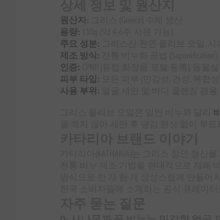
상세 정보 및 원산지
원산지:
그리스 (Greece) 수제 생산
용량:
110g (약 4-6주 사용 가능)
주요 성분:
그리스산 천연 올리브 오일, 시나
제조 방식:
전통 비누화 공법 (Saponific
인증:
CPNP (유럽 화장품 포털 등록), 동
피부 타입:
모든 피부 (민감성, 건성, 복합성
사용 부위:
얼굴 세안 및 바디 클렌징 겸용
그리스 올리브 오일은 일반 비누와 달리
을 깨지 않아 세안 후 당김 현상 없이 부
카타리아 브랜드 이야기
카타리아(KATHÁRIA)는 그리스 장인 
전통 비누 제조 기법을 현대적으로 재해석하
방식으로 한 개 한 개 정성스럽게 만들어지며
한국 소비자들께 소개하는 공식 큐레이터
자주 묻는 질문
Q: 시나몬과 꿀 비누는 민감한 얼굴