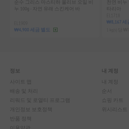
순수 그리스 마스티하 올리브 오일 비
천연 비누 
누 100g - 자연 유래 스킨케어 바
타리아
EL1718
₩8,167 
EL1909
₩4,900 세금 별도
1 kg(s) 당
정보
내 계정
사이트 맵
내 계정
배송 및 처리
순서
리워드 및 로열티 프로그램
쇼핑 카트
개인정보 보호정책
위시리스트
반품 정책
이용약관