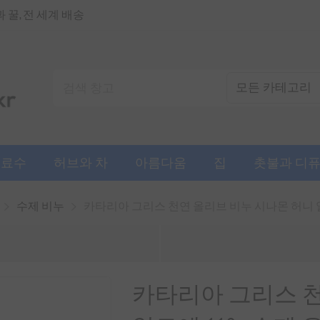
꿀, 전 세계 배송
음료수
허브와 차
아름다움
집
촛불과 디
수제 비누
카타리아 그리스 천연 올리브 비누 시나몬 허니 알
카타리아 그리스 천