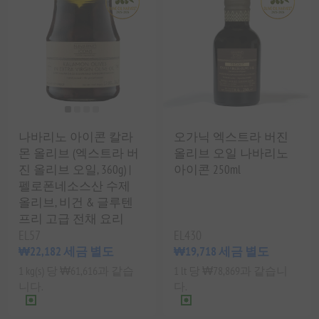
나바리노 아이콘 칼라
오가닉 엑스트라 버진
몬 올리브 (엑스트라 버
올리브 오일 나바리노
진 올리브 오일, 360g) |
아이콘 250ml
펠로폰네소스산 수제
올리브, 비건 & 글루텐
프리 고급 전채 요리
EL57
EL430
₩22,182 세금 별도
₩19,718 세금 별도
1 kg(s) 당 ₩61,616과 같습
1 lt 당 ₩78,869과 같습니
니다.
다.