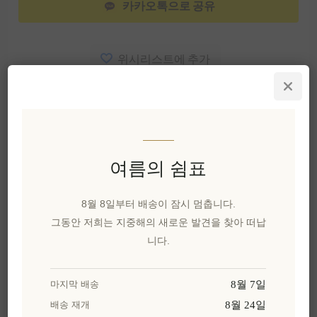
카카오톡으로 공유
위시리스트에 추가
친구에게 이메일 보내기
유효성:
1 week에서 사용 가능
재고가 들어오면 알림을 받겠 습니다.
여름의 쉼표
배달 날짜:
2~8일
8월 8일부터 배송이 잠시 멈춥니다.
그동안 저희는 지중해의 새로운 발견을 찾아 떠납
개요
리뷰
제품에 대하여
니다.
```html
8월 7일
마지막 배송
8월 24일
배송 재개
톡 쏘는 맛과 감칠맛이 있는 우리의 정통 고메 올리