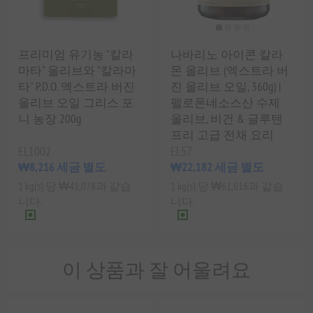
프리미엄 유기농 "칼라
나바리노 아이콘 칼라
마타" 올리브와 "칼라마
몬 올리브 (엑스트라 버
타" P.D.O. 엑스트라 버진
진 올리브 오일, 360g) |
올리브 오일 그리스 포
펠로폰네소스산 수제
니 농장 200g
올리브, 비건 & 글루텐
프리 고급 전채 요리
EL1002
EL57
₩8,216 세금 별도
₩22,182 세금 별도
1 kg(s) 당 ₩41,078과 같습
1 kg(s) 당 ₩61,616과 같습
니다.
니다.
이 상품과 잘 어울려요