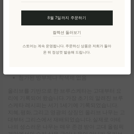
브 브루스케타는 잘게 썬
칼라마타 올리브
, 케이퍼,
빨간 피망, 포도즙 및 허브를 엑스트라 버진 올리브
8월 7일까지 주문하기
오일에 넣어 현지 레시피에 따라 제작됩니다. 나바
리노 아이콘 올리브 타페나드는 피타 쐐기나 바삭
컬렉션 둘러보기
한 과자에 곁들여 제공될 수 있습니다.
스토어는 계속 운영됩니다. 주문하신 상품은 저희가 돌아
달콤하면서도 약간 매콤한 향미
온 뒤 정성껏 발송해 드립니다.
손으로 직접 딴 올리브를 잘게 썬 것
나바리노 아이콘 엑스트라 버진 올리브 오일
에 담긴
첨가된 방부제나 착색제 없음
올리브를 기반으로 한 브루스케타는 고대부터 요
리에 기록되어 왔습니다. 가장 초기의 알려진 브루
스케타 레시피는 서기 1세기에 기록되었습니다.
지혜, 평화, 그리고 영광의 상징인 올리브 나무는 고
대부터 그리스에서 재배되었습니다. 실제로 아테
나의 성스러운 나무는 매우 존경 받아 고대 올림픽
게임에서의 승리 상은 금이나 은이 아니라 올리브