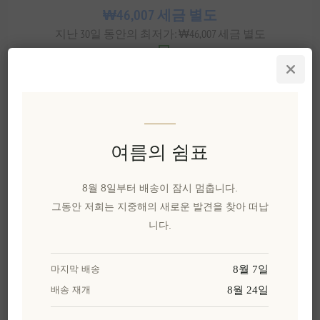
₩46,007 세금 별도
지난 30일 동안의 최저가: ₩46,007 세금 별도
장바구에 담기
이 특별한 선물을 공유해보세요
여름의 쉼표
카카오톡으로 공유
8월 8일부터 배송이 잠시 멈춥니다.
그동안 저희는 지중해의 새로운 발견을 찾아 떠납
니다.
위시리스트에 추가
친구에게 이메일 보내기
8월 7일
마지막 배송
8월 24일
배송 재개
배달 날짜:
2~8일