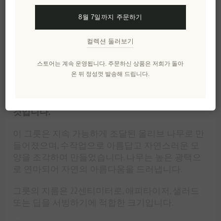
8월 7일까지 주문하기
개요
명세서
리뷰
제품에 대하여
컬렉션 둘러보기
스토어는 계속 운영됩니다. 주문하신 상품은 저희가 돌아
```html
온 뒤 정성껏 발송해 드립니다.
올리브 나무로 만든 곡선형 그릇을 소개합니다. 이
아름다운 공예품은 식탁에 고급스러움을 더해줄
것입니다.
이 그릇은 지속 가능하게 조달된 올리브 나무로 만
들어졌으며, 수작업으로 아름답고 자연스러운 모
양을 조각하여 만들었습니다. 나무는 높은 광택으
로 연마되어 자연의 아름다움을 드러냅니다.
그릇의 지름은 22센티미터로, 애피타이저, 샐러드
또는 딥을 서빙하기에 적합한 크기입니다.