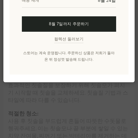
칫솔질 경험을 제공합니다. 비대칭 부드러운 칫솔
8월 24일
배송 재개
모 머리는 치면을 청소하고 닦는 데 적합합니다.
이 지속 가능한 칫솔을 일상에 포함시켜 더 밝고 자
8월 7일까지 주문하기
신감 있는 미소를 만들어보세요.
컬렉션 둘러보기
우리의 칫솔은 지속 가능한 식물 기반 화합물과 혁
신적인 생물 기반 필라멘트로 제작되었으며, 표준
스토어는 계속 운영됩니다. 주문하신 상품은 저희가 돌아
수동 칫솔보다 30% 가볍습니다. 이는 폐기물 감소에
온 뒤 정성껏 발송해 드립니다.
도움이 됩니다.
Apriori 칫솔 교체 시기와 보관 방법:
효과적인 칫솔질을 보장하기 위해 칫솔모가 펴지
기 시작할 때 칫솔을 교체하세요. 칫솔질 기법과 스
타일에 따라 다를 수 있습니다.
적절한 청소:
사용 후 칫솔을 부드럽게 흔들어 따뜻한 수돗물로
헹궈주세요. 이는 칫솔모나 끝 부분에 쌓일 수 있는
치약 잔여물, 찌꺼기 또는 박테리아를 제거하는 데