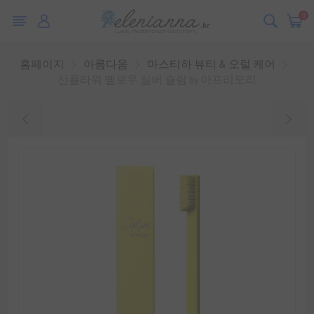
0
홈페이지
아름다움
마스티하 뷰티 & 오럴 케어
선플라워 옐로우 실버 슬림 by 아프리오리