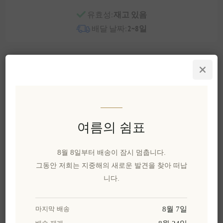
유효성:
재고 있음
배달 날짜:
2~8일
개요
리뷰
제품에 대하여
```html
부드러움
여름의 쉼표
밝게 빛나세요. 이 눈부신 해바라기와 은색 칫솔로
내면의 빛을 발산하세요. 아침과 밤 모두 일상을 밝
게 해줄 준비가 된 눈에 띄는 조합으로, 교차 파고드
8월 8일부터 배송이 잠시 멈춥니다.
는 세정면을 통해 당신의 에나멜이 눈부시게 빛날
그동안 저희는 지중해의 새로운 발견을 찾아 떠납
것입니다.
니다.
이 칫솔은 비외상적 위생과 과민성을 위해 치과 전
8월 7일
문가들과 긴밀히 협력하여 개발되었으며, 최상의
마지막 배송