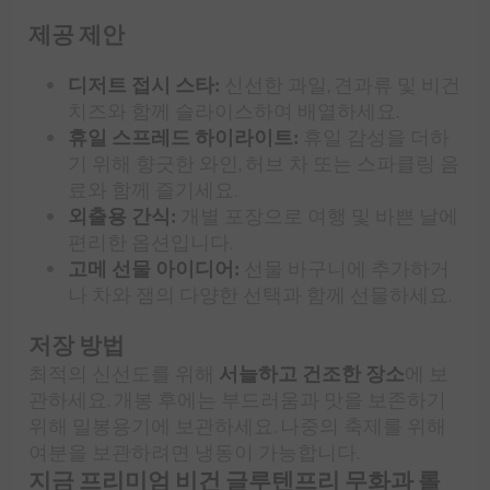
제공 제안
디저트 접시 스타:
신선한 과일, 견과류 및 비건
치즈와 함께 슬라이스하여 배열하세요.
휴일 스프레드 하이라이트:
휴일 감성을 더하
기 위해 향긋한 와인, 허브 차 또는 스파클링 음
료와 함께 즐기세요.
외출용 간식:
개별 포장으로 여행 및 바쁜 날에
편리한 옵션입니다.
고메 선물 아이디어:
선물 바구니에 추가하거
나 차와 잼의 다양한 선택과 함께 선물하세요.
저장 방법
최적의 신선도를 위해
서늘하고 건조한 장소
에 보
관하세요. 개봉 후에는 부드러움과 맛을 보존하기
위해 밀봉용기에 보관하세요. 나중의 축제를 위해
여분을 보관하려면 냉동이 가능합니다.
지금 프리미엄 비건 글루텐프리 무화과 롤