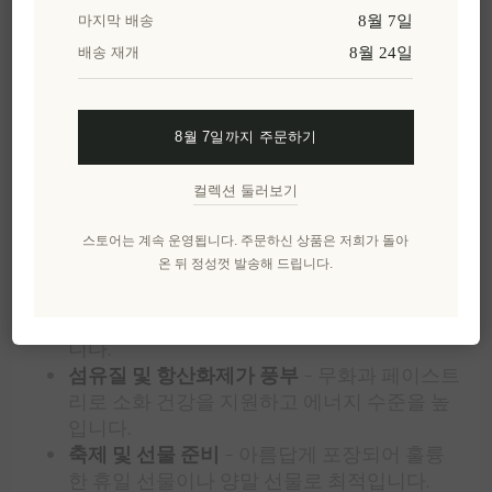
무화과로 만들어졌습니다.
8월 7일
마지막 배송
8월 24일
배송 재개
페이스트리 층은 부드럽고 산뜻한 질감으로, 단맛
과 편안함의 완벽한 균형을 제공합니다. 각 입맛은
지중해 전통의 고급 베이킹을 반영하는 건강한 재
료의 조화로 이루어집니다.
8월 7일까지 주문하기
주요 특징 및 장점
컬렉션 둘러보기
비건 친화적
– 동물성 제품을 사용하지 않아
식물 기반 식단에 적합합니다.
스토어는 계속 운영됩니다. 주문하신 상품은 저희가 돌아
온 뒤 정성껏 발송해 드립니다.
글루텐프리 인증
– 글루텐 민감성이나 세리악
병을 가진 사람들에게 이상적입니다.
천연 재료
– 인공 향료, 방부제, 첨가물이 없습
니다.
섬유질 및 항산화제가 풍부
– 무화과 페이스트
리로 소화 건강을 지원하고 에너지 수준을 높
입니다.
축제 및 선물 준비
– 아름답게 포장되어 훌륭
한 휴일 선물이나 양말 선물로 최적입니다.