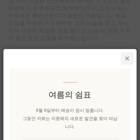
급 스낵. 최상급 천연 재료로 제작된 이 맛있는 롤은
태양에 익은 무화과의 풍부한 단맛과 입에서 녹는
부드러운 페이스트리가 결합된 제품입니다. 휴일
모임을 주최하거나 완벽한 고메 선물을 찾고 계시
거나 단순히 특별한 것을 즐기고 싶을 때, 저희 무화
과 롤은 모든 갈증을 해소해드립니다.
주스가 풍부한 킴이 무화과와 오렌지 큐브, 바삭한
애기나 피스타치오, 크랜베리, 럼 등으로 달콤하게
얽혀진 이 무화과 롤은 진정한 축제를 즐기는 것입
니다! 차가운 샴페인이나 스파클링 칵테일과 함께
함께하면 매력을 더할 것입니다!
맛과 품질의 축제
여름의 쉼표
우리의
무화과 롤
은 어떠한 타협 없이 제공되는 최
고급 디저트 옵션으로 돋보입니다. 인공 첨가물 없
8월 8일부터 배송이 잠시 멈춥니다.
이 천연 단맛의 무화과로 가득한 이 스낵은 식이 선
그동안 저희는 지중해의 새로운 발견을 찾아 떠납
호도를 고려하면서도 우수한 맛을 제공하도록 설
니다.
계되었습니다. 무화과 페이스트리는 100% 유기농,
태양에 말려 풍부한 맛과 높은 영양 가치로 유명한