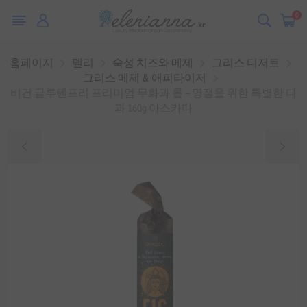
0
홈페이지
델리
숙성 치즈와 메제
그리스 디저트
그리스 메제 & 애피타이저
비건 글루텐프리 프리미엄 무화과 롤 – 명절을 위한 특별한 다
과 160g 아스카다