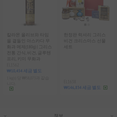
칼라몬 올리브와 타임
한정판 럭셔리 그리스
을 곁들인 아스카다 무
비건 크리스마스 선물
화과 메제(180g) | 그리스
세트
전통 간식, 비건, 글루텐
프리, 키미 무화과
EL1562
₩10,454 세금 별도
1 kg(s) 당 ₩58,073과 같습
EL1638
니다.
₩146,834 세금 별도
정보