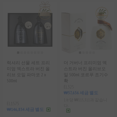
럭셔리 선물 세트 프리
더 거버너 프리미엄 엑
미엄 엑스트라 버진 올
스트라 버진 올리브오
리브 오일 파마코 2 x
일 500ml 코르푸 조기수
500ml
확
EL325
₩57,656 세금 별도
1 lt 당 ₩115,311과 같습니
EL1575
다.
₩146,834 세금 별도