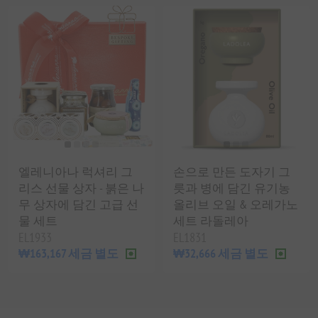
엘레니아나 럭셔리 그
손으로 만든 도자기 그
리스 선물 상자 - 붉은 나
릇과 병에 담긴 유기농
무 상자에 담긴 고급 선
올리브 오일 & 오레가노
물 세트
세트 라돌레아
EL1933
EL1831
₩163,167 세금 별도
₩32,666 세금 별도