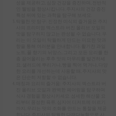
성을 제공하고, 심장 건강을 증진하며, 전반적
인 웰빙을 향상시킵니다. 주지사의 건강 증진
특성 뒤에 있는 과학을 탐구해 보세요.
탁월한 맛 탐구: 진정한 미식의 즐거움은 주지
사의 프리미엄 엑스트라 버진 올리브 오일의
맛을 탐구하지 않고는 완성될 수 없습니다. 우
리는 이 오일이 탁월하게 만드는 미묘한 맛과
향을 통해 여러분을 안내합니다. 활기찬 과일
노트, 풀 향기의 뉘앙스, 그리고 모든 요리를 한
층 끌어올리는 후추 맛의 마무리를 발견하세
요. 샐러드에 뿌리거나, 빵을 찍어 먹거나, 다양
한 요리를 개선하는데 사용할 때, 주지사의 맛
은 단순히 저항할 수 없습니다.
매칭과 요리의 즐거움: 주지사의 엑스트라 버
진 올리브 오일과 완벽한 페어링을 탐구하며
식사 경험을 향상시키세요. 섬세한 해산물 요
리부터 풍성한 육류, 심지어 디저트에 이르기
까지, 우리는 맛의 조화를 만드는 통찰을 제공
합니다. 주지사의 탁월한 다재다능함으로 사