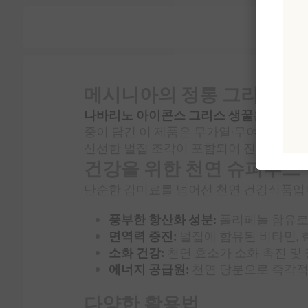
메시니아의 정통 그리스 생
나바리노 아이콘스 그리스 생꿀
은 야생화
중이 담긴 이 제품은 무가열·무여과 방식으
신선한 벌집 조각이 포함되어 진정한 장인
건강을 위한 천연 슈퍼푸드
단순한 감미료를 넘어선 천연 건강식품입니
풍부한 항산화 성분:
폴리페놀 함유로
면역력 증진:
벌집에 함유된 비타민, 효
소화 건강:
천연 효소가 소화 촉진 및 
에너지 공급원:
천연 당분으로 즉각적
다양한 활용법