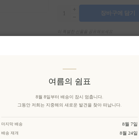
장바구에 담기
이 특별한 선물을 공유해보세요
위시리스트에 추가
친구
여름의 쉼표
8월 8일부터 배송이 잠시 멈춥니다.
그동안 저희는 지중해의 새로운 발견을 찾아 떠납니다.
유효성:
재고 있음
배달 날짜:
2~8일
8월 7일
마지막 배송
8월 24일
배송 재개