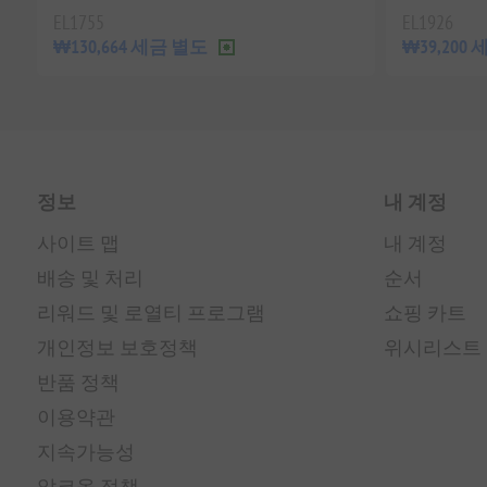
EL1755
EL1926
₩130,664 세금 별도
₩39,200
정보
내 계정
사이트 맵
내 계정
배송 및 처리
순서
리워드 및 로열티 프로그램
쇼핑 카트
개인정보 보호정책
위시리스트
반품 정책
이용약관
지속가능성
알코올 정책