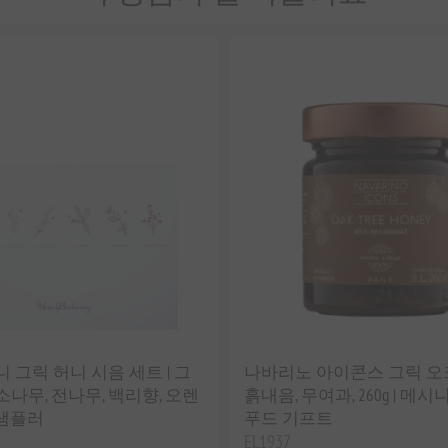
 그릭 허니 시음 세트 | 그
나바리노 아이콘스 그릭 오크
나무, 전나무, 백리향, 오렌
흙내음, 무여과, 260g | 메
 샘플러
푸드 기프트
EL1937