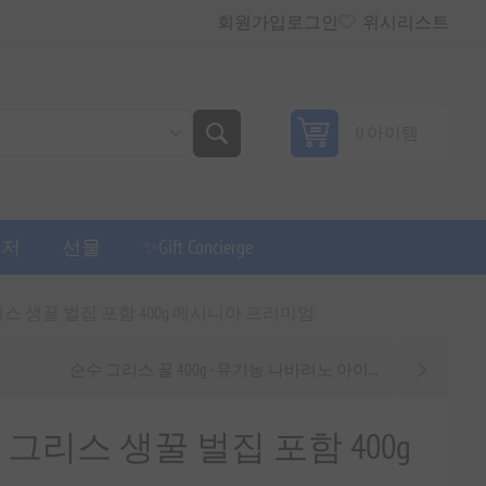
회원가입
로그인
위시리스트
0 아이템
퓨저
선물
✨Gift Concierge
 생꿀 벌집 포함 400g 메시니아 프리미엄
순수 그리스 꿀 400g - 유기농 나바리노 아이...
리스 생꿀 벌집 포함 400g