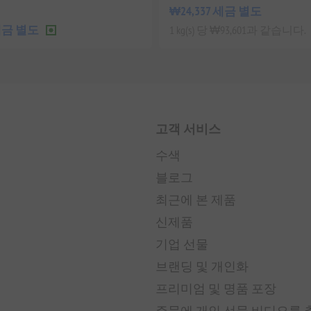
₩24,337 세금 별도
 세금 별도
1 kg(s) 당 ₩93,601과 같습니다.
고객 서비스
수색
블로그
최근에 본 제품
신제품
기업 선물
브랜딩 및 개인화
프리미엄 및 명품 포장
주문에 개인 선물 비디오를