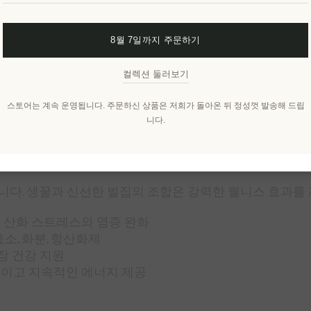
개요
명세서
리뷰
제품에 대하여
8월 7일까지 주문하기
컬렉션 둘러보기
꿀
스토어는 계속 운영됩니다. 주문하신 상품은 저희가 돌아온 뒤 정성껏 발송해 드립
가 만발한 메시니아의 비옥한 대지에서 탄생합니다. 수세기
니다.
로 채취되어 섬세한 향과 맛, 뛰어난 영양가를 그대로 유
의 손길을 경험할 수 있습니다.
다. 생꿀과 신선한 벌집의 조합은 강력한 웰니스 효과를
 산화 스트레스와 염증 완화
소, 화분, 항산화제
장 건강 지원
이고 지속적인 에너지 제공