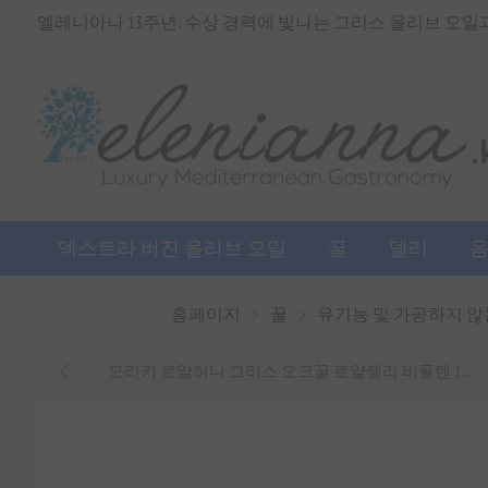
엘레니아나 13주년: 수상 경력에 빛나는 그리스 올리브 오일과 
엑스트라 버진 올리브 오일
꿀
델리
홈페이지
꿀
유기농 및 가공하지 않
모리키 로얄허니 그리스 오크꿀 로얄젤리 비폴렌 1...