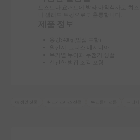
토스트나 요거트에 발라 아침식사로, 치즈
나 샐러드 토핑으로도 훌륭합니다.
제품 정보
용량: 400g (벌집 포함)
원산지: 그리스 메시니아
무가열·무여과·무첨가 생꿀
신선한 벌집 조각 포함
🎂 생일 선물
🎄 크리스마스 선물
🏡 집들이 선물
🙏 감사