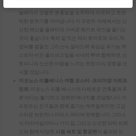
석양
: 이 작품은 산토리니의 상징적인 칼데라와 부겐
빌레아의 강렬한 분홍빛을 포착하여, 따뜻하고 로맨
틱한 분위기를 자아냅니다. 이 프린트 아래에서는 신
선한 해산물 플래터와 가벼운 화이트 와인을 즐기는
것이 좋습니다. 특히 잘 익은 체리 토마토와 오이, 적
양파를 곁들인 그리스식 샐러드에 최상급 유기농 엑
스트라 버진 올리브오일을 넉넉히 뿌려 함께하면, 산
토리니의 신선한 바람을 느끼는 듯한 미식 경험을 선
사할 것입니다.
미코노스 리틀베니스 여행 포스터 - 프리미엄 아트프
린트
: 미코노스 리틀 베니스의 다채로운 건축물과 푸
른 바다는 활기차고 경쾌한 에너지를 전달합니다. 이
프린트는 친구들과 함께 즐기는 캐주얼하지만 고급
스러운 브런치나 타파스 파티에 완벽합니다. 그리스
식 타라마살라타나 가지 딥, 그리고 신선한 피타 브레
드와 함께 다양한
시음 세트 및 항공편
의 올리브 오