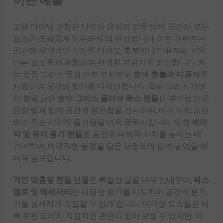
고급 다이닝 경험은 단순히 음식의 맛을 넘어, 공간의 모든
요소가 조화롭게 어우러질 때 완성됩니다. 아트 프린트는
공간에 시각적인 깊이를 더하고, 촛불이나 디퓨저와 같은
다른 요소들과 결합하여 완벽한 분위기를 조성합니다. 저
는 종종 그리스 풍경 아트 프린트와 함께
촛불과 디퓨저
를
사용하여 공간의 향기를 디자인합니다. 특히 그리스 자연
의 향을 담은
순수 그리스 올리브 왁스 캔들
은 부드럽고 은
은한 빛과 함께 공간에 평온함을 선사하며, 이는 아트 프린
트가 주는 시각적 즐거움을 더욱 증폭시킵니다. 또한
세라
믹 및 유리 용기 캔들
은 공간의 미학적 가치를 높이는 데
기여하며, 이국적인 풍경을 담은 프린트와 함께 놓였을 때
더욱 돋보입니다.
개인 맞춤형 캔들 선물
은 특별한 날을 더욱 빛내주며,
왁스
멜트 및 액세서리
는 다양한 향기를 시도하며 공간의 분위
기를 섬세하게 조절할 수 있게 합니다. 이러한 요소들은 비
록 주된 요리와 직접적인 관련이 없어 보일 수 있지만, 미