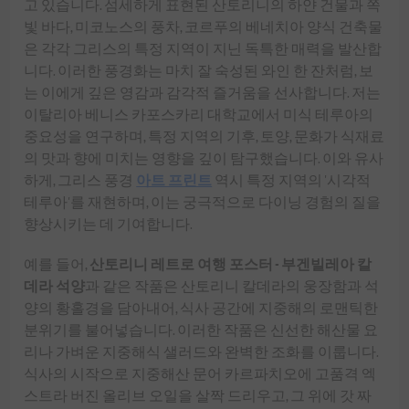
고 있습니다. 섬세하게 표현된 산토리니의 하얀 건물과 쪽
빛 바다, 미코노스의 풍차, 코르푸의 베네치아 양식 건축물
은 각각 그리스의 특정 지역이 지닌 독특한 매력을 발산합
니다. 이러한 풍경화는 마치 잘 숙성된 와인 한 잔처럼, 보
는 이에게 깊은 영감과 감각적 즐거움을 선사합니다. 저는
이탈리아 베니스 카포스카리 대학교에서 미식 테루아의
중요성을 연구하며, 특정 지역의 기후, 토양, 문화가 식재료
의 맛과 향에 미치는 영향을 깊이 탐구했습니다. 이와 유사
하게, 그리스 풍경
아트 프린트
역시 특정 지역의 '시각적
테루아'를 재현하며, 이는 궁극적으로 다이닝 경험의 질을
향상시키는 데 기여합니다.
예를 들어,
산토리니 레트로 여행 포스터 - 부겐빌레아 칼
데라 석양
과 같은 작품은 산토리니 칼데라의 웅장함과 석
양의 황홀경을 담아내어, 식사 공간에 지중해의 로맨틱한
분위기를 불어넣습니다. 이러한 작품은 신선한 해산물 요
리나 가벼운 지중해식 샐러드와 완벽한 조화를 이룹니다.
식사의 시작으로 지중해산 문어 카르파치오에 고품격 엑
스트라 버진 올리브 오일을 살짝 드리우고, 그 위에 갓 짜