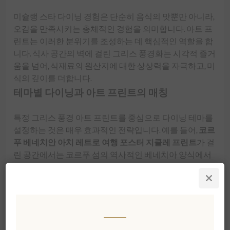
미슐랭 스타 다이닝 경험은 단순히 음식의 맛뿐만 아니라,
오감을 만족시키는 총체적인 경험을 의미합니다. 아트 프
린트는 이러한 분위기를 조성하는 데 핵심적인 역할을 합
니다. 식사 공간의 벽에 걸린 그리스 풍경화는 시각적 즐거
움을 넘어, 식재료의 원산지에 대한 상상력을 자극하고, 미
식의 깊이를 더합니다.
테마별 다이닝과 아트 프린트의 매칭
특정 그리스 풍경 아트 프린트를 중심으로 다이닝 테마를
설정하는 것은 매우 효과적인 전략입니다. 예를 들어,
코르
푸 베네치안 아치 레트로 여행 포스터 지클레 프린트
가 걸
린 공간에서는 코르푸 섬의 역사적인 베네치아 양식에서
영감을 받은 요리를 선보일 수 있습니다. 풍부한 맛의 파스
티차다 (Pastitsada)나 소프리토 (Sofrito)와 같은 코르푸 전통
요리와 함께, 엄선된
블렌드 및
시그니처 컬렉션
의 올리브
오일을 곁들여보세요. 이러한 오일은 여러 품종의 올리브
가 섬세하게 블렌딩되어 더욱 복합적인 풍미를 선사합니
다.