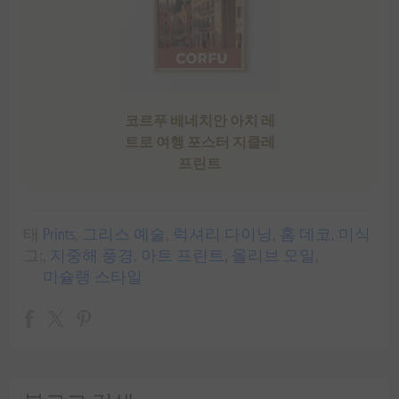
코르푸 베네치안 아치 레
트로 여행 포스터 지클레
프린트
태
Prints
,
그리스 예술
,
럭셔리 다이닝
,
홈 데코
,
미식
그:
,
지중해 풍경
,
아트 프린트
,
올리브 오일
,
미슐랭 스타일