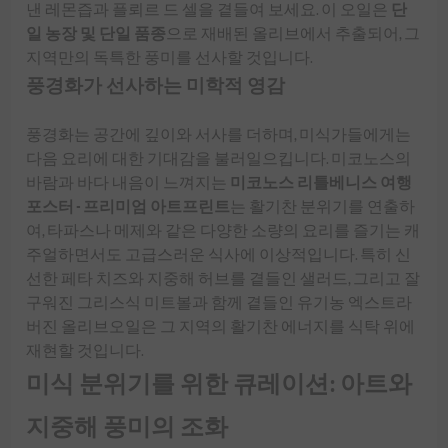
낸 레몬즙과 플뢰르 드 셀을 곁들여 보세요. 이 오일은
단
일 농장 및 단일 품종
으로 재배된 올리브에서 추출되어, 그
지역만의 독특한 풍미를 선사할 것입니다.
풍경화가 선사하는 미학적 영감
풍경화는 공간에 깊이와 서사를 더하며, 미식가들에게는
다음 요리에 대한 기대감을 불러일으킵니다. 미코노스의
바람과 바다 내음이 느껴지는
미코노스 리틀베니스 여행
포스터 - 프리미엄 아트프린트
는 활기찬 분위기를 연출하
여, 타파스나 메제와 같은 다양한 소량의 요리를 즐기는 캐
주얼하면서도 고급스러운 식사에 이상적입니다. 특히 신
선한 페타 치즈와 지중해 허브를 곁들인 샐러드, 그리고 잘
구워진 그리스식 미트볼과 함께 곁들인 유기농 엑스트라
버진 올리브오일은 그 지역의 활기찬 에너지를 식탁 위에
재현할 것입니다.
미식 분위기를 위한 큐레이션: 아트와
지중해 풍미의 조화