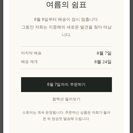
여름의 쉼표
아트 프린트는 식사 중 대화의 소재가 되기도 하며, 손님들
에게 그리스 문화에 대한 깊이 있는 이해를 제공합니다. 저
8월 8일부터 배송이 잠시 멈춥니다.
는 특히
향을 첨가한 오일
을 사용하여 이러한 경험을 더욱
그동안 저희는 지중해의 새로운 발견을 찾아 떠납
풍부하게 만드는 것을 선호합니다. 레몬이나 오렌지 제스
니다.
트를 침출시킨 올리브 오일은 그리스의 감귤류 농장을 연
상시키며, 이는 풍경화의 시각적 경험과 미각적 경험을 완
8월 7일
마지막 배송
벽하게 연결합니다.
8월 24일
배송 재개
아이코닉한 풍경, 절묘한 맛: 제품 집중
조명
8월 7일까지 주문하기
elenianna의 컬렉션은 단순한 아트 프린트가 아닌, 그리스의
컬렉션 둘러보기
영혼을 담은 창문입니다. 각 작품은 특정 지역의 독특한 에
너지와 아름다움을 반영하며, 여러분의 다이닝 공간에 최
스토어는 계속 운영됩니다. 주문하신 상품은 저희가 돌아
상의 분위기를 선사합니다.
온 뒤 정성껏 발송해 드립니다.
산토리니 레트로 여행 포스터 - 부겐빌레아 칼데라