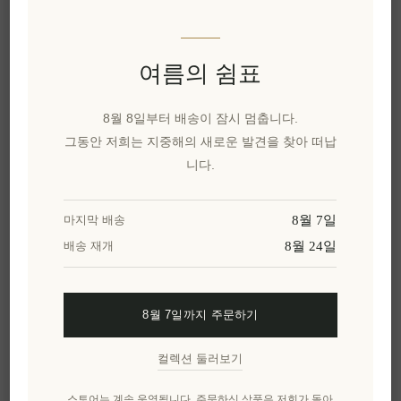
이 특별한 선물을 공유해보세요
카카오톡으로 공유
여름의 쉼표
위시리스트에 추가
8월 8일부터 배송이 잠시 멈춥니다.
그동안 저희는 지중해의 새로운 발견을 찾아 떠납
친구에게 이메일 보내기
니다.
유효성:
재고 있음
8월 7일
마지막 배송
배달 날짜:
2~8일
8월 24일
배송 재개
개요
명세서
리뷰
제품에 대하여
8월 7일까지 주문하기
컬렉션 둘러보기
엘레니아나 그릭 모닝 기프트 박스
로 지중해의 진
정한 풍미를 만끽하며 하루를 시작하세요. 엄선된
스토어는 계속 운영됩니다. 주문하신 상품은 저희가 돌아