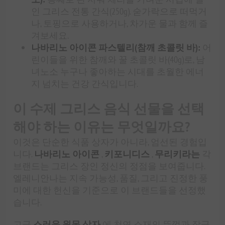
인 그리스 전통 간식(250g). 숟가락으로 떠먹거
나, 토핑으로 사용하거나, 차가운 물과 함께 즐
겨보세요.
나바리노 아이콘 파스텔리(참깨 초콜릿 바):
어
린이들을 위한 참깨와 꿀 초콜릿 바(40g)로, 남
녀노소 누구나 좋아하는 시대를 초월한 에너
지 넘치는 건강 간식입니다.
이 수제 그리스 음식 선물을 선택
해야 하는 이유는 무엇일까요?
이것은 단순한 식품 상자가 아니라, 엄선된 경험입
니다.
나바리노 아이콘
,
키포니디스
,
무리키라는
각
브랜드는 그리스 장인 정신의 정점을 보여줍니다.
엘레니안나는 지속 가능성, 품질, 그리고 진정한 풍
미에 대한 헌신을 기준으로 이 브랜드들을 선정했
습니다.
고급
스러운 원목 상자
에 천연 소재의 뚜껑과 잠금