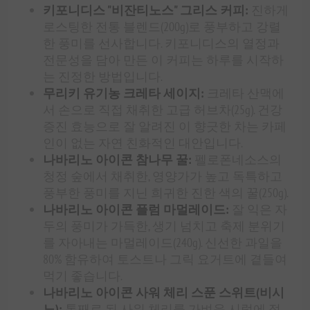
키포니디스 "비잔티노스" 그리스 커피:
진하게
로스팅한 전통 블렌드(200g)로 풍부하고 강렬
한 풍미를 선사합니다. 키포니디스의 열정과
전문성을 담아 만든 이 커피는 하루를 시작하
는 진정한 방법입니다.
무리키 유기농 크레타 세이지:
크레타 산맥에
서 손으로 직접 채취한 고급 허브차(25g). 건강
증진 효능으로 잘 알려진 이 향긋한 차는 카페
인이 없는 자연 친화적인 대안입니다.
나바리노 아이콘 참나무 꿀:
펠로폰네소스의
청정 숲에서 채취한, 영양가가 높고 독특하고
풍부한 풍미를 지닌 희귀한 진한 색의 꿀(250g).
나바리노 아이콘 플럼 마멀레이드:
잘 익은 자
두의 풍미가 가득한, 생기 넘치고 축제 분위기
를 자아내는 마멀레이드(240g). 신선한 과일을
80% 함유하여 토스트나 그릭 요거트에 곁들여
먹기 좋습니다.
나바리노 아이콘 사워 체리 스푼 스위트(비시
노):
통째로 된 사워 체리를 가벼운 시럽에 절