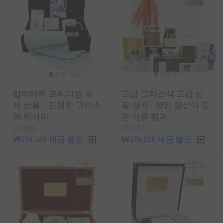
칼리메라 프리미엄 수
고급 그리스식 고급 선
제 선물 – 진정한 그리스
물 상자 - 장인 정신이 깃
의 럭셔리
든 식품 햄퍼
EL1896
EL1932
₩114,168 세금 별도
₩276,028 세금 별도