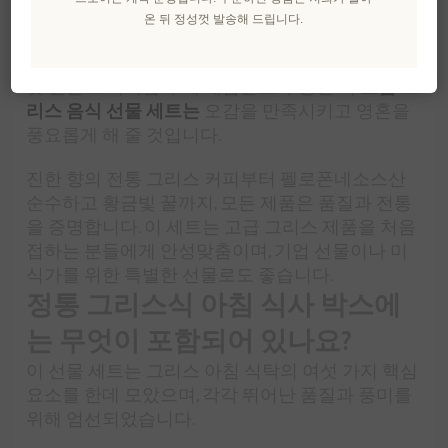
이 선물 세트는 단순한 선물을 넘어, 소박하면서도
온 뒤 정성껏 발송해 드립니다.
풍성한 그리스식 아침 식사의 정취를 경험할 수 있
도록 초대합니다. 그리스 최고의 생산자들이 정성
껏 만든 프리미엄 수제 제품들로 구성된 이
고급 그
리스 음식 선물 세트는
오감을 만족시키고 영혼을
풍요롭게 해 줄 것입니다.
진한 향의 전통 그리스 커피부터 펠로폰네소스산
순수하고 황금빛 꿀까지, 모든 제품은 품질과 전통
을 증명합니다. 이 세트는 고급 그리스 제품을 처음
접하는 분들에게 안성맞춤이며, 기업 선물이나 미
식가를 위한 특별한 선물로도 좋습니다.
정통 그리스식 아침 식사 박스에
는 무엇이 포함되어 있나요?
이 선물 세트는 그리스 아침 식탁의 여섯 가지 핵심
요소를 한데 모았으며, 각각 뛰어난 품질과 풍미를
위해 엄선되었습니다.